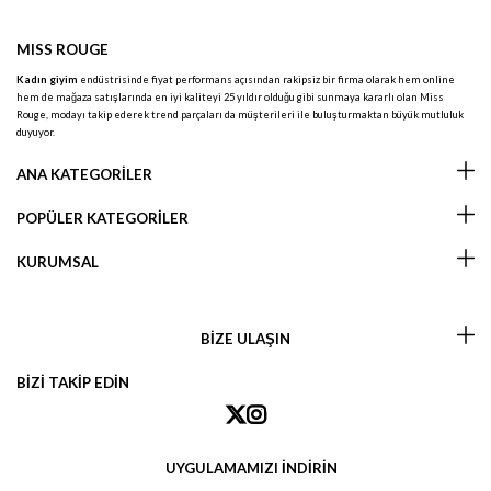
MISS ROUGE
Kadın giyim
endüstrisinde fiyat performans açısından rakipsiz bir firma olarak hem online
hem de mağaza satışlarında en iyi kaliteyi 25 yıldır olduğu gibi sunmaya kararlı olan Miss
Rouge, modayı takip ederek trend parçaları da müşterileri ile buluşturmaktan büyük mutluluk
duyuyor.
ANA KATEGORİLER
POPÜLER KATEGORİLER
KURUMSAL
BİZE ULAŞIN
BİZİ TAKİP EDİN
UYGULAMAMIZI İNDİRİN