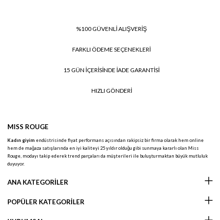
%100 GÜVENLİ ALIŞVERİŞ
FARKLI ÖDEME SEÇENEKLERİ
15 GÜN İÇERİSİNDE İADE GARANTİSİ
HIZLI GÖNDERİ
MISS ROUGE
Kadın giyim
endüstrisinde fiyat performans açısından rakipsiz bir firma olarak hem online
hem de mağaza satışlarında en iyi kaliteyi 25 yıldır olduğu gibi sunmaya kararlı olan Miss
Rouge, modayı takip ederek trend parçaları da müşterileri ile buluşturmaktan büyük mutluluk
duyuyor.
ANA KATEGORİLER
POPÜLER KATEGORİLER