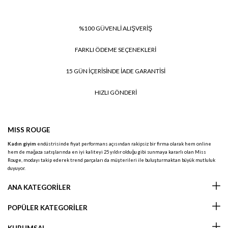
%100 GÜVENLİ ALIŞVERİŞ
FARKLI ÖDEME SEÇENEKLERİ
15 GÜN İÇERİSİNDE İADE GARANTİSİ
HIZLI GÖNDERİ
MISS ROUGE
Kadın giyim
endüstrisinde fiyat performans açısından rakipsiz bir firma olarak hem online
hem de mağaza satışlarında en iyi kaliteyi 25 yıldır olduğu gibi sunmaya kararlı olan Miss
Rouge, modayı takip ederek trend parçaları da müşterileri ile buluşturmaktan büyük mutluluk
duyuyor.
ANA KATEGORİLER
POPÜLER KATEGORİLER