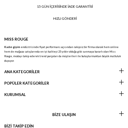
15 GÜN İÇERİSİNDE İADE GARANTİSİ
HIZLI GÖNDERİ
MISS ROUGE
Kadın giyim
endüstrisinde fiyat performans açısından rakipsiz bir firma olarak hem online
hem de mağaza satışlarında en iyi kaliteyi 25 yıldır olduğu gibi sunmaya kararlı olan Miss
Rouge, modayı takip ederek trend parçaları da müşterileri ile buluşturmaktan büyük mutluluk
duyuyor.
ANA KATEGORİLER
POPÜLER KATEGORİLER
KURUMSAL
BİZE ULAŞIN
BİZİ TAKİP EDİN