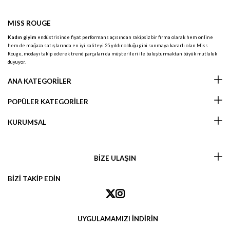
MISS ROUGE
Kadın giyim
endüstrisinde fiyat performans açısından rakipsiz bir firma olarak hem online
hem de mağaza satışlarında en iyi kaliteyi 25 yıldır olduğu gibi sunmaya kararlı olan Miss
Rouge, modayı takip ederek trend parçaları da müşterileri ile buluşturmaktan büyük mutluluk
duyuyor.
ANA KATEGORİLER
POPÜLER KATEGORİLER
KURUMSAL
BİZE ULAŞIN
BİZİ TAKİP EDİN
UYGULAMAMIZI İNDİRİN