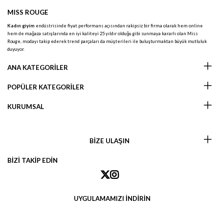
MISS ROUGE
Kadın giyim
endüstrisinde fiyat performans açısından rakipsiz bir firma olarak hem online
hem de mağaza satışlarında en iyi kaliteyi 25 yıldır olduğu gibi sunmaya kararlı olan Miss
Rouge, modayı takip ederek trend parçaları da müşterileri ile buluşturmaktan büyük mutluluk
duyuyor.
ANA KATEGORİLER
POPÜLER KATEGORİLER
KURUMSAL
BİZE ULAŞIN
BİZİ TAKİP EDİN
UYGULAMAMIZI İNDİRİN