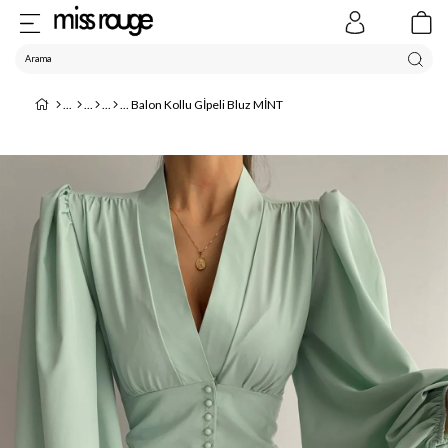
Balon Kollu Gİpeli Bluz MİNT