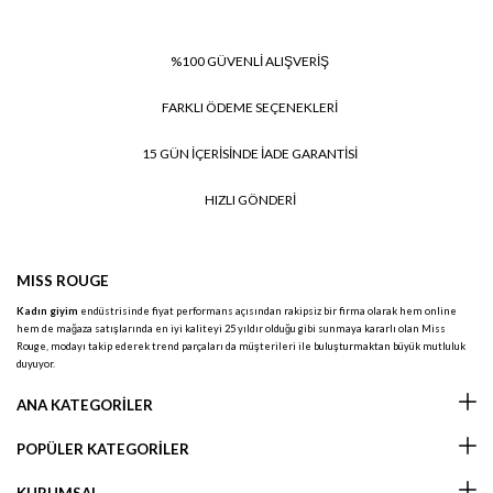
%100 GÜVENLİ ALIŞVERİŞ
FARKLI ÖDEME SEÇENEKLERİ
15 GÜN İÇERİSİNDE İADE GARANTİSİ
HIZLI GÖNDERİ
MISS ROUGE
Kadın giyim
endüstrisinde fiyat performans açısından rakipsiz bir firma olarak hem online
hem de mağaza satışlarında en iyi kaliteyi 25 yıldır olduğu gibi sunmaya kararlı olan Miss
Rouge, modayı takip ederek trend parçaları da müşterileri ile buluşturmaktan büyük mutluluk
duyuyor.
ANA KATEGORİLER
POPÜLER KATEGORİLER