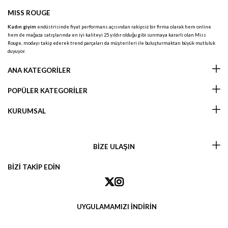
MISS ROUGE
Kadın giyim
endüstrisinde fiyat performans açısından rakipsiz bir firma olarak hem online
hem de mağaza satışlarında en iyi kaliteyi 25 yıldır olduğu gibi sunmaya kararlı olan Miss
Rouge, modayı takip ederek trend parçaları da müşterileri ile buluşturmaktan büyük mutluluk
duyuyor.
ANA KATEGORİLER
POPÜLER KATEGORİLER
KURUMSAL
BİZE ULAŞIN
BİZİ TAKİP EDİN
UYGULAMAMIZI İNDİRİN