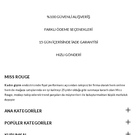
%100 GÜVENLİ ALIŞVERİŞ
FARKLI ÖDEME SEÇENEKLERİ
15 GÜN İÇERİSİNDE İADE GARANTİSİ
HIZLI GÖNDERİ
MISS ROUGE
Kadın giyim
endüstrisinde fiyat performans açısından rakipsiz bir firma olarak hem online
hem de mağaza satışlarında en iyi kaliteyi 25 yıldır olduğu gibi sunmaya kararlı olan Miss
Rouge, modayı takip ederek trend parçaları da müşterileri ile buluşturmaktan büyük mutluluk
duyuyor.
ANA KATEGORİLER
POPÜLER KATEGORİLER