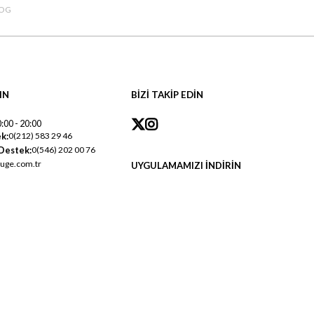
OG
IN
BİZİ TAKİP EDİN
:00 - 20:00
k:
0(212) 583 29 46
Destek:
0(546) 202 00 76
uge.com.tr
UYGULAMAMIZI İNDİRİN