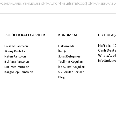
K SATANLAR
EN YENİLER
ÜST GİYİM
ALT GİYİM
ELBİSE
TRİKO
DIŞ GİYİM
AKSESUAR
BL
POPÜLER KATEGORİLER
KURUMSAL
BİZE ULAŞ
Hafta içi:
10
Palazzo Pantolon
Hakkımızda
Canlı Deste
Skinny Pantolon
İletişim
WhatsApp 
Keten Pantolon
Satış Sözleşmesi
info@missro
Bol Paça Pantolon
Teslimat Koşulları
Dar Paça Pantolon
İade&İptal Koşulları
Kargo Cepli Pantolon
Sık Sorulan Sorular
Blog