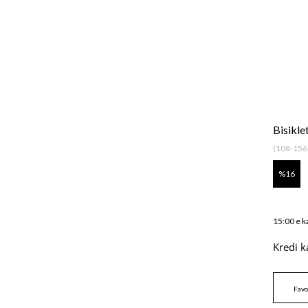
Bisikl
(108-156
16
15:00 e k
Kredi k
Favo