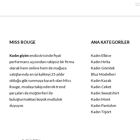
ÇO
MISS ROUGE
ANA KATEGORİLER
Kadın giyim
endüstrisinde fiyat
Kadın Elbise
performans açısından rakipsiz bir firma
Kadın Hırka
olarak hem online hem de mağaza
Kadın Gömlek
satışlarında en iyi kaliteyi 25 yıldır
Bluz Modelleri
olduğu gibi sunmaya kararlı olan Miss
Kadın Kazak
Rouge, modayı takip ederek trend
Kadın Ceket
parçaları da müşterileri ile
Kadın Sweatshirt
buluşturmaktan büyük mutluluk
Kadın Mont
duyuyor.
Kadın Pantolon
Kadın Tişört