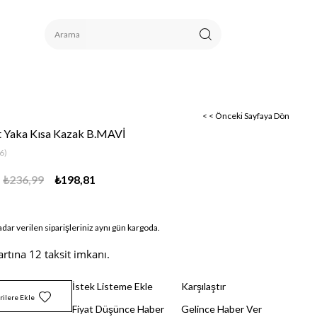
< < Önceki Sayfaya Dön
et Yaka Kısa Kazak B.MAVİ
6)
₺236,99
₺198,81
adar verilen siparişleriniz aynı gün kargoda.
artına 12 taksit imkanı.
İstek Listeme Ekle
Karşılaştır
rilere Ekle
Fiyat Düşünce Haber
Gelince Haber Ver