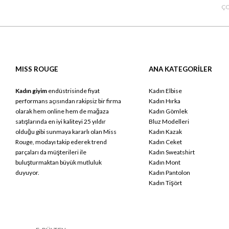
ÇO
MISS ROUGE
ANA KATEGORİLER
Kadın giyim
endüstrisinde fiyat
Kadın Elbise
performans açısından rakipsiz bir firma
Kadın Hırka
olarak hem online hem de mağaza
Kadın Gömlek
satışlarında en iyi kaliteyi 25 yıldır
Bluz Modelleri
olduğu gibi sunmaya kararlı olan Miss
Kadın Kazak
Rouge, modayı takip ederek trend
Kadın Ceket
parçaları da müşterileri ile
Kadın Sweatshirt
buluşturmaktan büyük mutluluk
Kadın Mont
duyuyor.
Kadın Pantolon
Kadın Tişört