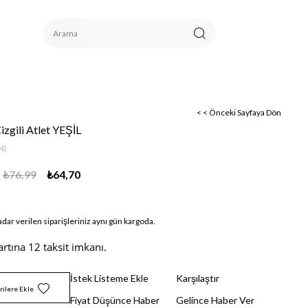
< < Önceki Sayfaya Dön
Çizgili Atlet YEŞİL
4)
₺76,99
₺64,70
adar verilen siparişleriniz aynı gün kargoda.
artına 12 taksit imkanı.
İstek Listeme Ekle
Karşılaştır
rilere Ekle
Fiyat Düşünce Haber
Gelince Haber Ver