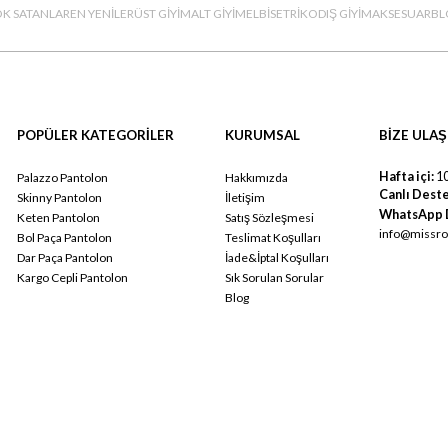
K SATANLAR
EN YENİLER
ÜST GİYİM
ALT GİYİM
ELBİSE
TRİKO
DIŞ GİYİM
AKSESUAR
BL
POPÜLER KATEGORİLER
KURUMSAL
BİZE ULAŞ
Hafta içi:
10
Palazzo Pantolon
Hakkımızda
Canlı Deste
Skinny Pantolon
İletişim
WhatsApp 
Keten Pantolon
Satış Sözleşmesi
info@missro
Bol Paça Pantolon
Teslimat Koşulları
Dar Paça Pantolon
İade&İptal Koşulları
Kargo Cepli Pantolon
Sık Sorulan Sorular
Blog