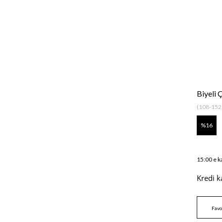
Biyeli 
(108-152
16
15:00 e k
Kredi k
Favo