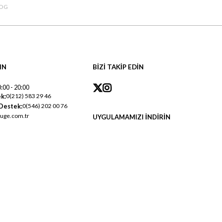
OG
IN
BİZİ TAKİP EDİN
:00 - 20:00
k:
0(212) 583 29 46
Destek:
0(546) 202 00 76
uge.com.tr
UYGULAMAMIZI İNDİRİN