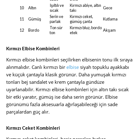
Işıltılı ve
Kırmızı abiye, altın
10
Altın
Gece
sıcak
takı
Serin ve
Kırmızı ceket,
11
Gümüş
Kutlama
parlak
gümüş çanta
Ton sür
Kırmızı bluz, bordo
12
Bordo
Akşam
ton
etek
Kırmızı Elbise Kombinleri
Kırmızı elbise kombinleri seçilirken elbisenin tonu ilk sıraya
alınmalıdır. Canlı kırmızı bir
elbise
siyah topuklu ayakkabı
ve küçük çantayla klasik görünür. Daha yumuşak kırmızı
tonları bej sandalet ve krem çantayla gündüze
uyarlanabilir. Kırmızı elbise kombinleri için altın takı sıcak
bir etki yaratır, gümüş ise daha serin görünür. Elbise
görünümü fazla aksesuarla ağırlaşabileceği için sade
parçalardan güç alır.
Kırmızı Ceket Kombinleri