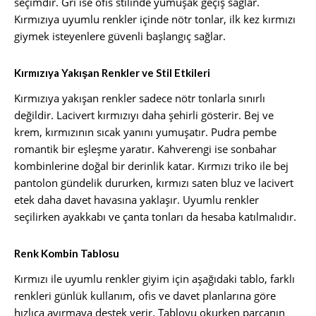
seçimdir. Gri ise ofis stilinde yumuşak geçiş sağlar.
Kırmızıya uyumlu renkler içinde nötr tonlar, ilk kez kırmızı
giymek isteyenlere güvenli başlangıç sağlar.
Kırmızıya Yakışan Renkler ve Stil Etkileri
Kırmızıya yakışan renkler sadece nötr tonlarla sınırlı
değildir. Lacivert kırmızıyı daha şehirli gösterir. Bej ve
krem, kırmızının sıcak yanını yumuşatır. Pudra pembe
romantik bir eşleşme yaratır. Kahverengi ise sonbahar
kombinlerine doğal bir derinlik katar. Kırmızı triko ile bej
pantolon gündelik dururken, kırmızı saten bluz ve lacivert
etek daha davet havasına yaklaşır. Uyumlu renkler
seçilirken ayakkabı ve çanta tonları da hesaba katılmalıdır.
Renk Kombin Tablosu
Kırmızı ile uyumlu renkler giyim için aşağıdaki tablo, farklı
renkleri günlük kullanım, ofis ve davet planlarına göre
hızlıca ayırmaya destek verir. Tabloyu okurken parçanın