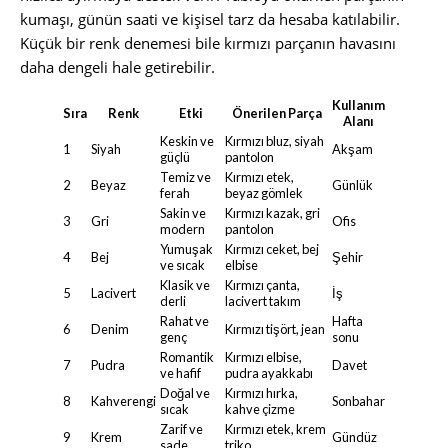
kumaşı, günün saati ve kişisel tarz da hesaba katılabilir.
Küçük bir renk denemesi bile kırmızı parçanın havasını
daha dengeli hale getirebilir.
Kullanım
Sıra
Renk
Etki
Önerilen Parça
Alanı
Keskin ve
Kırmızı bluz, siyah
1
Siyah
Akşam
güçlü
pantolon
Temiz ve
Kırmızı etek,
2
Beyaz
Günlük
ferah
beyaz gömlek
Sakin ve
Kırmızı kazak, gri
3
Gri
Ofis
modern
pantolon
Yumuşak
Kırmızı ceket, bej
4
Bej
Şehir
ve sıcak
elbise
Klasik ve
Kırmızı çanta,
5
Lacivert
İş
derli
lacivert takım
Rahat ve
Hafta
6
Denim
Kırmızı tişört, jean
genç
sonu
Romantik
Kırmızı elbise,
7
Pudra
Davet
ve hafif
pudra ayakkabı
Doğal ve
Kırmızı hırka,
8
Kahverengi
Sonbahar
sıcak
kahve çizme
Zarif ve
Kırmızı etek, krem
9
Krem
Gündüz
sade
triko