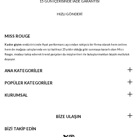
15 GÜN İÇERİSİNDE İADE GARANTİSİ
HIZLI GÖNDERİ
MISS ROUGE
Kadın giyim
endüstrisinde fiyat performans açısından rakipsiz bir firma olarak hem online
hem de mağaza satışlarında en iyi kaliteyi 25 yıldır olduğu gibi sunmaya kararlı olan Miss
Rouge, modayı takip ederek trend parçaları da müşterileri ile buluşturmaktan büyük mutluluk
duyuyor.
ANA KATEGORİLER
POPÜLER KATEGORİLER
KURUMSAL
BİZE ULAŞIN
BİZİ TAKİP EDİN