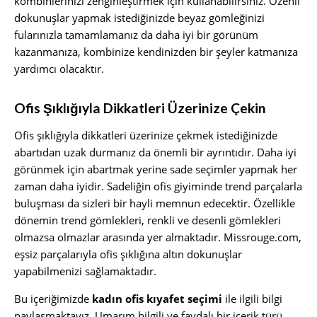
kombinlerinizi zenginleştirmek için kullanabilirsiniz. Özenli
dokunuşlar yapmak istediğinizde beyaz gömleğinizi
fularınızla tamamlamanız da daha iyi bir görünüm
kazanmanıza, kombinize kendinizden bir şeyler katmanıza
yardımcı olacaktır.
Ofis Şıklığıyla Dikkatleri Üzerinize Çekin
Ofis şıklığıyla dikkatleri üzerinize çekmek istediğinizde
abartıdan uzak durmanız da önemli bir ayrıntıdır. Daha iyi
görünmek için abartmak yerine sade seçimler yapmak her
zaman daha iyidir. Sadeliğin ofis giyiminde trend parçalarla
buluşması da sizleri bir hayli memnun edecektir. Özellikle
dönemin trend gömlekleri, renkli ve desenli gömlekleri
olmazsa olmazlar arasında yer almaktadır. Missrouge.com,
eşsiz parçalarıyla ofis şıklığına altın dokunuşlar
yapabilmenizi sağlamaktadır.
Bu içeriğimizde
kadın ofis kıyafet seçimi
ile ilgili bilgi
paylaşmaktayız. Umarım bilgili ve faydalı bir içerik türü