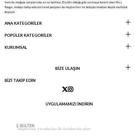
hem de mağaza satışlarında en iyi kaliteyi 25 yıldır olduğu gibi sunmaya kararlı olan Miss
Rouge, modayı takip ederek trend parçaları da müşterileri ile buluşturmaktan büyük mutluluk
duyuyor.
ANA KATEGORİLER
POPÜLER KATEGORİLER
KURUMSAL
BİZE ULAŞIN
BİZİ TAKİP EDİN
UYGULAMAMIZI İNDİRİN
E-BÜLTEN
Takipte kalın. Fırsatlardan ilk siz haberdar olun!