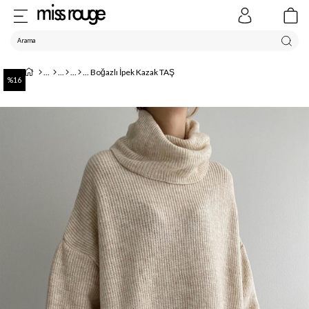
Boğazlı İpek Kazak TAŞ
16