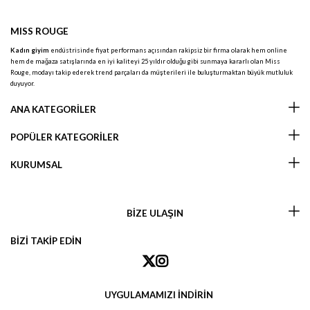
MISS ROUGE
Kadın giyim
endüstrisinde fiyat performans açısından rakipsiz bir firma olarak hem online
hem de mağaza satışlarında en iyi kaliteyi 25 yıldır olduğu gibi sunmaya kararlı olan Miss
Rouge, modayı takip ederek trend parçaları da müşterileri ile buluşturmaktan büyük mutluluk
duyuyor.
ANA KATEGORİLER
POPÜLER KATEGORİLER
KURUMSAL
BİZE ULAŞIN
BİZİ TAKİP EDİN
UYGULAMAMIZI İNDİRİN