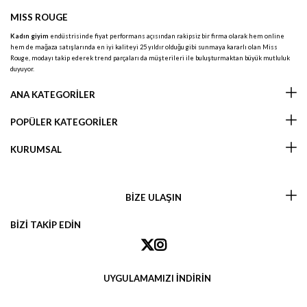
MISS ROUGE
Kadın giyim
endüstrisinde fiyat performans açısından rakipsiz bir firma olarak hem online
hem de mağaza satışlarında en iyi kaliteyi 25 yıldır olduğu gibi sunmaya kararlı olan Miss
Rouge, modayı takip ederek trend parçaları da müşterileri ile buluşturmaktan büyük mutluluk
duyuyor.
ANA KATEGORİLER
POPÜLER KATEGORİLER
KURUMSAL
BİZE ULAŞIN
BİZİ TAKİP EDİN
UYGULAMAMIZI İNDİRİN