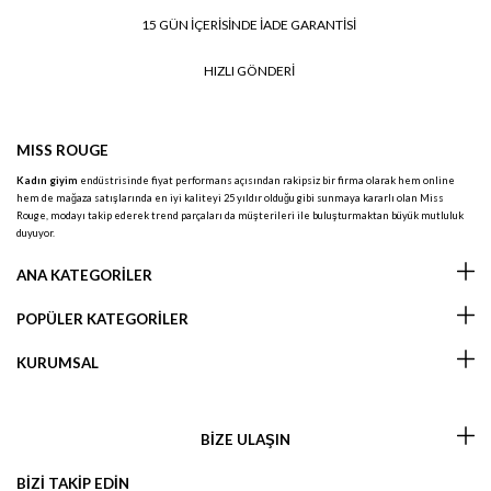
15 GÜN İÇERİSİNDE İADE GARANTİSİ
HIZLI GÖNDERİ
MISS ROUGE
Kadın giyim
endüstrisinde fiyat performans açısından rakipsiz bir firma olarak hem online
hem de mağaza satışlarında en iyi kaliteyi 25 yıldır olduğu gibi sunmaya kararlı olan Miss
Rouge, modayı takip ederek trend parçaları da müşterileri ile buluşturmaktan büyük mutluluk
duyuyor.
ANA KATEGORİLER
POPÜLER KATEGORİLER
KURUMSAL
BİZE ULAŞIN
BİZİ TAKİP EDİN