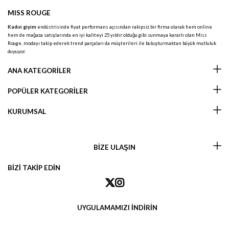
MISS ROUGE
Kadın giyim
endüstrisinde fiyat performans açısından rakipsiz bir firma olarak hem online
hem de mağaza satışlarında en iyi kaliteyi 25 yıldır olduğu gibi sunmaya kararlı olan Miss
Rouge, modayı takip ederek trend parçaları da müşterileri ile buluşturmaktan büyük mutluluk
duyuyor.
ANA KATEGORİLER
POPÜLER KATEGORİLER
KURUMSAL
BİZE ULAŞIN
BİZİ TAKİP EDİN
UYGULAMAMIZI İNDİRİN