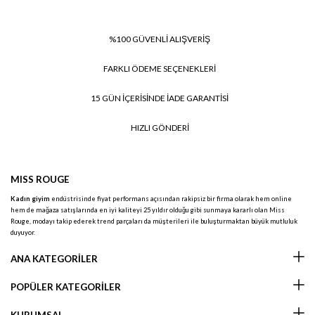
%100 GÜVENLİ ALIŞVERİŞ
FARKLI ÖDEME SEÇENEKLERİ
15 GÜN İÇERİSİNDE İADE GARANTİSİ
HIZLI GÖNDERİ
MISS ROUGE
Kadın giyim
endüstrisinde fiyat performans açısından rakipsiz bir firma olarak hem online
hem de mağaza satışlarında en iyi kaliteyi 25 yıldır olduğu gibi sunmaya kararlı olan Miss
Rouge, modayı takip ederek trend parçaları da müşterileri ile buluşturmaktan büyük mutluluk
duyuyor.
ANA KATEGORİLER
POPÜLER KATEGORİLER