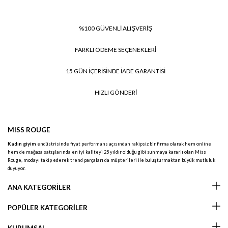
%100 GÜVENLİ ALIŞVERİŞ
FARKLI ÖDEME SEÇENEKLERİ
15 GÜN İÇERİSİNDE İADE GARANTİSİ
HIZLI GÖNDERİ
MISS ROUGE
Kadın giyim
endüstrisinde fiyat performans açısından rakipsiz bir firma olarak hem online
hem de mağaza satışlarında en iyi kaliteyi 25 yıldır olduğu gibi sunmaya kararlı olan Miss
Rouge, modayı takip ederek trend parçaları da müşterileri ile buluşturmaktan büyük mutluluk
duyuyor.
ANA KATEGORİLER
POPÜLER KATEGORİLER