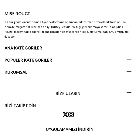
MISS ROUGE
Kadın giyim
endüstrisinde fiyat performans açısından rakipsiz bir firma olarak hem online
hem de mağaza satışlarında en iyi kaliteyi 25 yıldır olduğu gibi sunmaya kararlı olan Miss
Rouge, modayı takip ederek trend parçaları da müşterileri ile buluşturmaktan büyük mutluluk
duyuyor.
ANA KATEGORİLER
POPÜLER KATEGORİLER
KURUMSAL
BİZE ULAŞIN
BİZİ TAKİP EDİN
UYGULAMAMIZI İNDİRİN