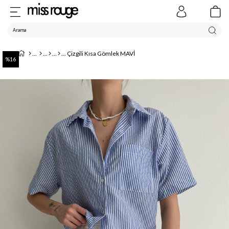
Çizgili Kısa Gömlek MAVİ
16