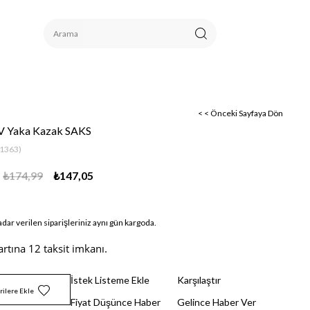
< < Önceki Sayfaya Dön
i V Yaka Kazak SAKS
1363)
₺174,99
₺147,05
adar verilen siparişleriniz aynı gün kargoda.
artına 12 taksit imkanı.
İstek Listeme Ekle
Karşılaştır
rilere Ekle
Fiyat Düşünce Haber
Gelince Haber Ver