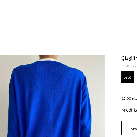
Çizgil
(108-22Y
16
15:00 e k
Kredi k
Favo