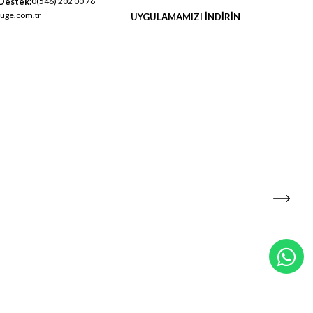
Destek:
0(546) 202 00 76
uge.com.tr
UYGULAMAMIZI İNDİRİN