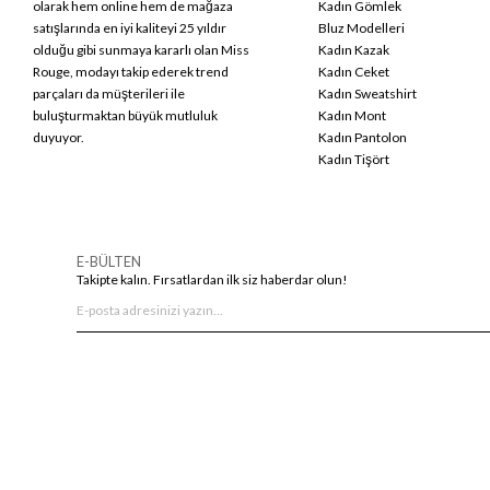
olarak hem online hem de mağaza
Kadın Gömlek
satışlarında en iyi kaliteyi 25 yıldır
Bluz Modelleri
olduğu gibi sunmaya kararlı olan Miss
Kadın Kazak
Rouge, modayı takip ederek trend
Kadın Ceket
parçaları da müşterileri ile
Kadın Sweatshirt
buluşturmaktan büyük mutluluk
Kadın Mont
duyuyor.
Kadın Pantolon
Kadın Tişört
E-BÜLTEN
Takipte kalın. Fırsatlardan ilk siz haberdar olun!