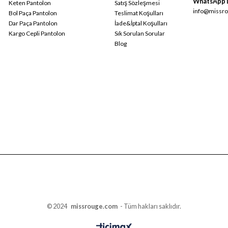
WhatsApp 
Keten Pantolon
Satış Sözleşmesi
info@missro
Bol Paça Pantolon
Teslimat Koşulları
Dar Paça Pantolon
İade&İptal Koşulları
Kargo Cepli Pantolon
Sık Sorulan Sorular
Blog
© 2024
missrouge.com
- Tüm hakları saklıdır.