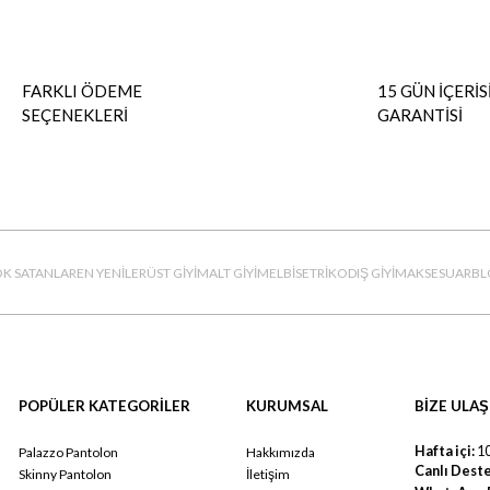
FARKLI ÖDEME
15 GÜN İÇERİS
SEÇENEKLERİ
GARANTİSİ
K SATANLAR
EN YENİLER
ÜST GİYİM
ALT GİYİM
ELBİSE
TRİKO
DIŞ GİYİM
AKSESUAR
BL
POPÜLER KATEGORİLER
KURUMSAL
BİZE ULAŞ
Hafta içi:
10
Palazzo Pantolon
Hakkımızda
Canlı Deste
Skinny Pantolon
İletişim