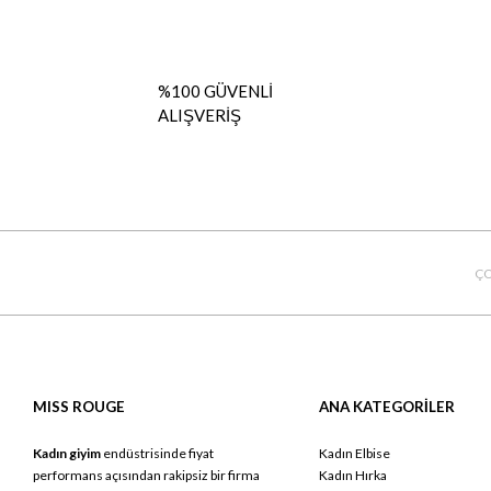
%100 GÜVENLİ
ALIŞVERİŞ
ÇO
MISS ROUGE
ANA KATEGORİLER
Kadın giyim
endüstrisinde fiyat
Kadın Elbise
performans açısından rakipsiz bir firma
Kadın Hırka