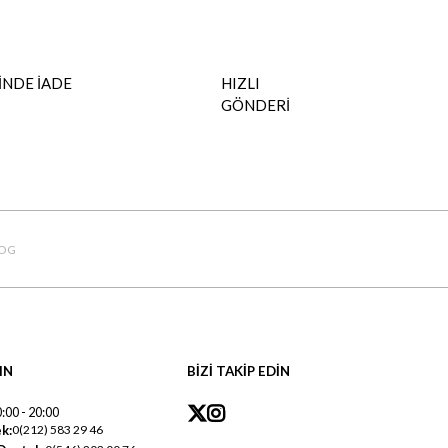
İNDE İADE
HIZLI
GÖNDERİ
OG
IN
BİZİ TAKİP EDİN
:00 - 20:00
k:
0(212) 583 29 46