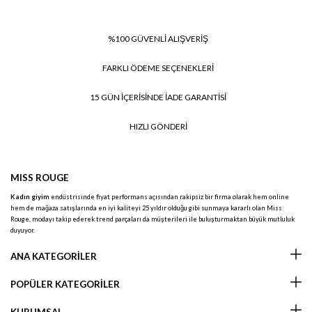
%100 GÜVENLİ ALIŞVERİŞ
FARKLI ÖDEME SEÇENEKLERİ
15 GÜN İÇERİSİNDE İADE GARANTİSİ
HIZLI GÖNDERİ
MISS ROUGE
Kadın giyim
endüstrisinde fiyat performans açısından rakipsiz bir firma olarak hem online
hem de mağaza satışlarında en iyi kaliteyi 25 yıldır olduğu gibi sunmaya kararlı olan Miss
Rouge, modayı takip ederek trend parçaları da müşterileri ile buluşturmaktan büyük mutluluk
duyuyor.
ANA KATEGORİLER
POPÜLER KATEGORİLER