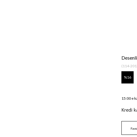
Desenl
(114-201
16
15:00 e k
Kredi k
Favo