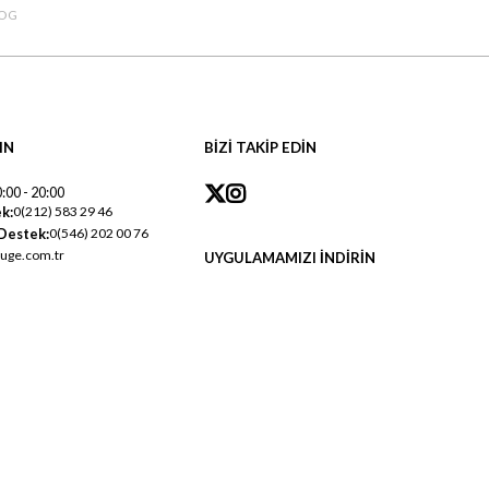
OG
IN
BİZİ TAKİP EDİN
:00 - 20:00
k:
0(212) 583 29 46
Destek:
0(546) 202 00 76
uge.com.tr
UYGULAMAMIZI İNDİRİN