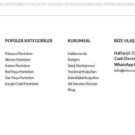
K SATANLAR
EN YENİLER
ÜST GİYİM
ALT GİYİM
ELBİSE
TRİKO
DIŞ GİYİM
AKSESUAR
BL
POPÜLER KATEGORİLER
KURUMSAL
BİZE ULAŞ
Hafta içi:
10
Palazzo Pantolon
Hakkımızda
Canlı Deste
Skinny Pantolon
İletişim
WhatsApp 
Keten Pantolon
Satış Sözleşmesi
info@missro
Bol Paça Pantolon
Teslimat Koşulları
Dar Paça Pantolon
İade&İptal Koşulları
Kargo Cepli Pantolon
Sık Sorulan Sorular
Blog