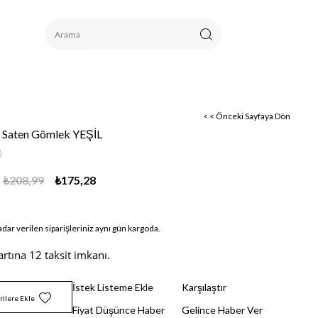
< < Önceki Sayfaya Dön
i Saten Gömlek YEŞİL
)
₺208,99
₺175,28
adar verilen siparişleriniz aynı gün kargoda.
artına 12 taksit imkanı.
İstek Listeme Ekle
Karşılaştır
rilere Ekle
Fiyat Düşünce Haber
Gelince Haber Ver