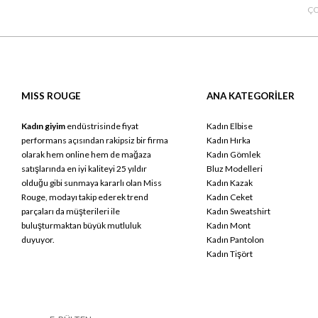
ÇO
MISS ROUGE
ANA KATEGORİLER
Kadın giyim
endüstrisinde fiyat
Kadın Elbise
performans açısından rakipsiz bir firma
Kadın Hırka
olarak hem online hem de mağaza
Kadın Gömlek
satışlarında en iyi kaliteyi 25 yıldır
Bluz Modelleri
olduğu gibi sunmaya kararlı olan Miss
Kadın Kazak
Rouge, modayı takip ederek trend
Kadın Ceket
parçaları da müşterileri ile
Kadın Sweatshirt
buluşturmaktan büyük mutluluk
Kadın Mont
duyuyor.
Kadın Pantolon
Kadın Tişört