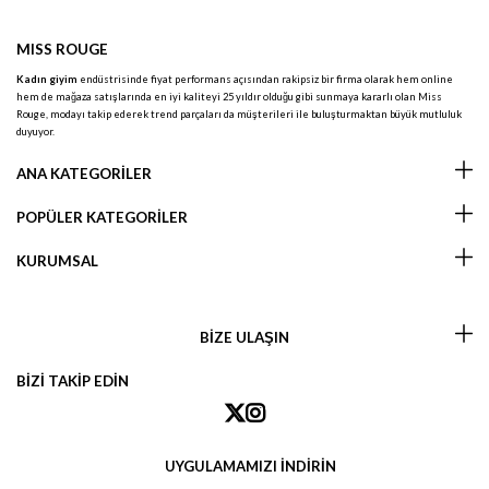
MISS ROUGE
Kadın giyim
endüstrisinde fiyat performans açısından rakipsiz bir firma olarak hem online
hem de mağaza satışlarında en iyi kaliteyi 25 yıldır olduğu gibi sunmaya kararlı olan Miss
Rouge, modayı takip ederek trend parçaları da müşterileri ile buluşturmaktan büyük mutluluk
duyuyor.
ANA KATEGORİLER
POPÜLER KATEGORİLER
KURUMSAL
BİZE ULAŞIN
BİZİ TAKİP EDİN
UYGULAMAMIZI İNDİRİN