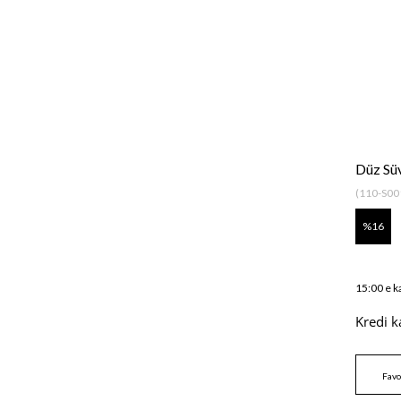
Düz Sü
(110-S00
16
15:00 e k
Kredi k
Favo