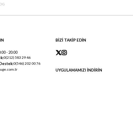
OG
IN
BİZİ TAKİP EDİN
:00 - 20:00
k:
0(212) 583 29 46
Destek:
0(546) 202 00 76
uge.com.tr
UYGULAMAMIZI İNDİRİN