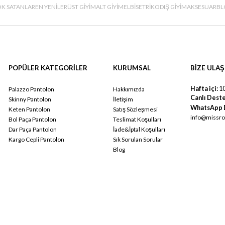
K SATANLAR
EN YENİLER
ÜST GİYİM
ALT GİYİM
ELBİSE
TRİKO
DIŞ GİYİM
AKSESUAR
BL
POPÜLER KATEGORİLER
KURUMSAL
BİZE ULAŞ
Hafta içi:
10
Palazzo Pantolon
Hakkımızda
Canlı Deste
Skinny Pantolon
İletişim
WhatsApp 
Keten Pantolon
Satış Sözleşmesi
info@missro
Bol Paça Pantolon
Teslimat Koşulları
Dar Paça Pantolon
İade&İptal Koşulları
Kargo Cepli Pantolon
Sık Sorulan Sorular
Blog