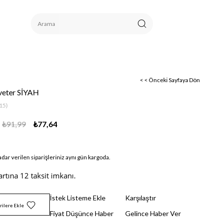
< < Önceki Sayfaya Dön
veter SİYAH
15)
₺91,99
₺77,64
adar verilen siparişleriniz aynı gün kargoda.
artına 12 taksit imkanı.
İstek Listeme Ekle
Karşılaştır
rilere Ekle
Fiyat Düşünce Haber
Gelince Haber Ver