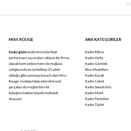
ÇO
MISS ROUGE
ANA KATEGORİLER
Kadın giyim
endüstrisinde fiyat
Kadın Elbise
performans açısından rakipsiz bir firma
Kadın Hırka
olarak hem online hem de mağaza
Kadın Gömlek
satışlarında en iyi kaliteyi 25 yıldır
Bluz Modelleri
olduğu gibi sunmaya kararlı olan Miss
Kadın Kazak
Rouge, modayı takip ederek trend
Kadın Ceket
parçaları da müşterileri ile
Kadın Sweatshirt
buluşturmaktan büyük mutluluk
Kadın Mont
duyuyor.
Kadın Pantolon
Kadın Tişört