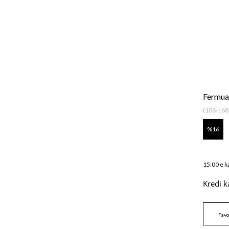
Fermua
(108-168
16
15:00 e k
Kredi k
Favo