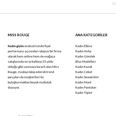
ÇO
MISS ROUGE
ANA KATEGORİLER
Kadın giyim
endüstrisinde fiyat
Kadın Elbise
performans açısından rakipsiz bir firma
Kadın Hırka
olarak hem online hem de mağaza
Kadın Gömlek
satışlarında en iyi kaliteyi 25 yıldır
Bluz Modelleri
olduğu gibi sunmaya kararlı olan Miss
Kadın Kazak
Rouge, modayı takip ederek trend
Kadın Ceket
parçaları da müşterileri ile
Kadın Sweatshirt
buluşturmaktan büyük mutluluk
Kadın Mont
duyuyor.
Kadın Pantolon
Kadın Tişört