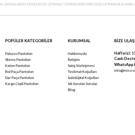
K SATANLAR
EN YENİLER
ÜST GİYİM
ALT GİYİM
ELBİSE
TRİKO
DIŞ GİYİM
AKSESUAR
BL
POPÜLER KATEGORİLER
KURUMSAL
BİZE ULAŞ
Hafta içi:
10
Palazzo Pantolon
Hakkımızda
Canlı Deste
Skinny Pantolon
İletişim
WhatsApp 
Keten Pantolon
Satış Sözleşmesi
info@missro
Bol Paça Pantolon
Teslimat Koşulları
Dar Paça Pantolon
İade&İptal Koşulları
Kargo Cepli Pantolon
Sık Sorulan Sorular
Blog