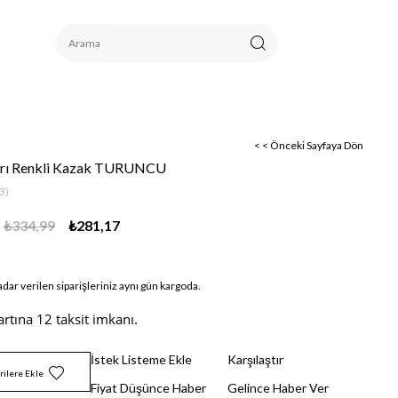
< < Önceki Sayfaya Dön
rı Renkli Kazak TURUNCU
3)
₺334,99
₺281,17
adar verilen siparişleriniz aynı gün kargoda.
artına 12 taksit imkanı.
İstek Listeme Ekle
Karşılaştır
rilere Ekle
Fiyat Düşünce Haber
Gelince Haber Ver