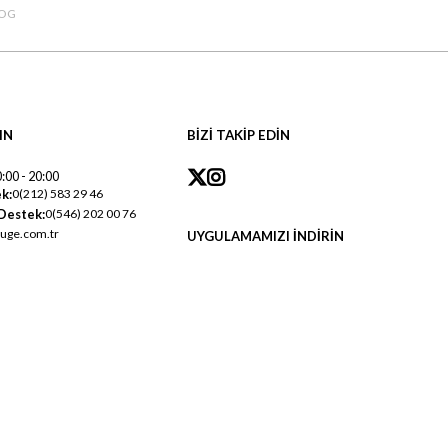
OG
IN
BİZİ TAKİP EDİN
:00 - 20:00
k:
0(212) 583 29 46
Destek:
0(546) 202 00 76
uge.com.tr
UYGULAMAMIZI İNDİRİN