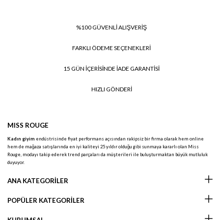
%100 GÜVENLİ ALIŞVERİŞ
FARKLI ÖDEME SEÇENEKLERİ
15 GÜN İÇERİSİNDE İADE GARANTİSİ
HIZLI GÖNDERİ
MISS ROUGE
Kadın giyim
endüstrisinde fiyat performans açısından rakipsiz bir firma olarak hem online
hem de mağaza satışlarında en iyi kaliteyi 25 yıldır olduğu gibi sunmaya kararlı olan Miss
Rouge, modayı takip ederek trend parçaları da müşterileri ile buluşturmaktan büyük mutluluk
duyuyor.
ANA KATEGORİLER
POPÜLER KATEGORİLER