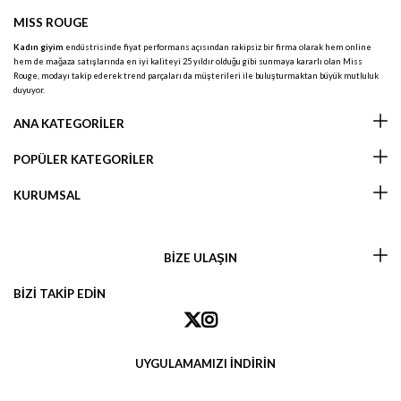
MISS ROUGE
Kadın giyim
endüstrisinde fiyat performans açısından rakipsiz bir firma olarak hem online
hem de mağaza satışlarında en iyi kaliteyi 25 yıldır olduğu gibi sunmaya kararlı olan Miss
Rouge, modayı takip ederek trend parçaları da müşterileri ile buluşturmaktan büyük mutluluk
duyuyor.
ANA KATEGORİLER
POPÜLER KATEGORİLER
KURUMSAL
BİZE ULAŞIN
BİZİ TAKİP EDİN
UYGULAMAMIZI İNDİRİN