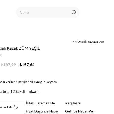
< < Önceki Sayfaya Dön
izgili Kazak ZÜM.YEŞİL
4)
₺187,99
₺157,64
adar verilen siparişleriniz aynı gün kargoda.
artına 12 taksit imkanı.
İstek Listeme Ekle
Karşılaştır
rilere Ekle
Fiyat Düşünce Haber
Gelince Haber Ver