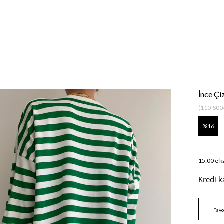
İnce Ç
(110-S00
16
15:00 e k
Kredi k
Favo