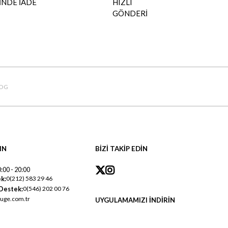
İNDE İADE
HIZLI
GÖNDERİ
OG
IN
BİZİ TAKİP EDİN
:00 - 20:00
k:
0(212) 583 29 46
Destek:
0(546) 202 00 76
uge.com.tr
UYGULAMAMIZI İNDİRİN