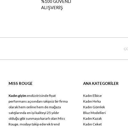
%100 GÜVENLİ
ALIŞVERİŞ
ÇO
MISS ROUGE
ANA KATEGORİLER
Kadın giyim
endüstrisinde fiyat
Kadın Elbise
performans açısından rakipsiz bir firma
Kadın Hırka
olarak hem online hem de mağaza
Kadın Gömlek
satışlarında en iyi kaliteyi 25 yıldır
Bluz Modelleri
olduğu gibi sunmaya kararlı olan Miss
Kadın Kazak
Rouge, modayı takip ederek trend
Kadın Ceket