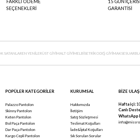
FARKLI ÖDEME
15 GÜN İÇERİS
SEÇENEKLERİ
GARANTİSİ
K SATANLAR
EN YENİLER
ÜST GİYİM
ALT GİYİM
ELBİSE
TRİKO
DIŞ GİYİM
AKSESUAR
BL
POPÜLER KATEGORİLER
KURUMSAL
BİZE ULAŞ
Hafta içi:
10
Palazzo Pantolon
Hakkımızda
Canlı Deste
Skinny Pantolon
İletişim
WhatsApp 
Keten Pantolon
Satış Sözleşmesi
info@missro
Bol Paça Pantolon
Teslimat Koşulları
Dar Paça Pantolon
İade&İptal Koşulları
Kargo Cepli Pantolon
Sık Sorulan Sorular