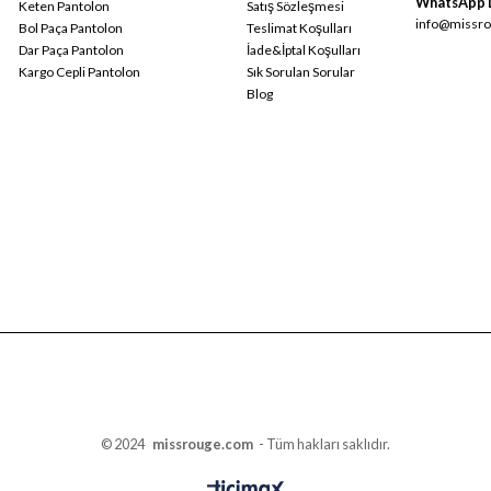
WhatsApp 
Keten Pantolon
Satış Sözleşmesi
info@missro
Bol Paça Pantolon
Teslimat Koşulları
Dar Paça Pantolon
İade&İptal Koşulları
Kargo Cepli Pantolon
Sık Sorulan Sorular
Blog
© 2024
missrouge.com
- Tüm hakları saklıdır.