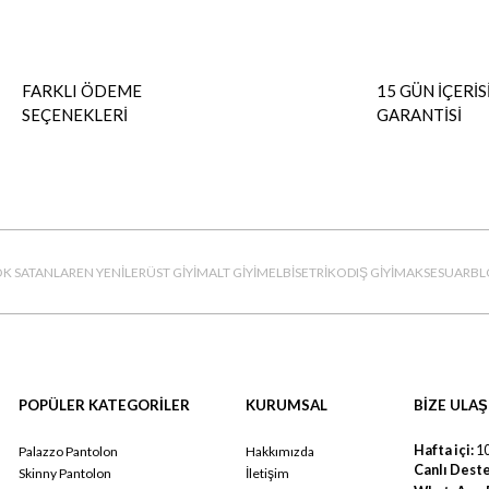
FARKLI ÖDEME
15 GÜN İÇERİS
SEÇENEKLERİ
GARANTİSİ
K SATANLAR
EN YENİLER
ÜST GİYİM
ALT GİYİM
ELBİSE
TRİKO
DIŞ GİYİM
AKSESUAR
BL
POPÜLER KATEGORİLER
KURUMSAL
BİZE ULAŞ
Hafta içi:
10
Palazzo Pantolon
Hakkımızda
Canlı Deste
Skinny Pantolon
İletişim