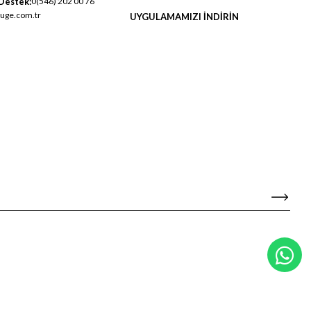
Destek:
0(546) 202 00 76
uge.com.tr
UYGULAMAMIZI İNDİRİN