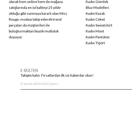
olarak hem online hem de mağaza
Kadın Gömlek
satışlarında en iyi kaliteyi 25 yıldır
Bluz Modelleri
olduğu gibi sunmaya kararlı olan Miss
Kadın Kazak
Rouge, modayı takip ederek trend
Kadın Ceket
parçaları da müşterileri ile
Kadın Sweatshirt
buluşturmaktan büyük mutluluk
Kadın Mont
duyuyor.
Kadın Pantolon
Kadın Tişört
E-BÜLTEN
Takipte kalın. Fırsatlardan ilk siz haberdar olun!