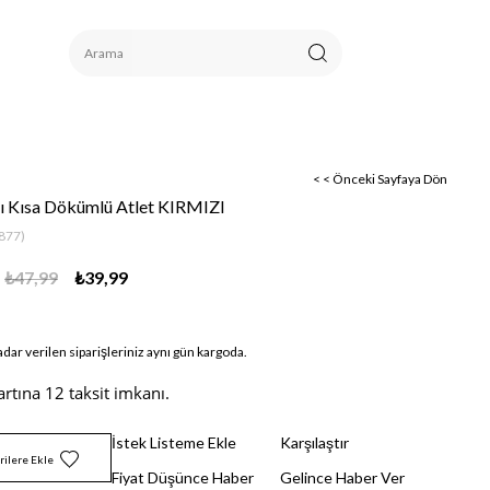
< < Önceki Sayfaya Dön
lı Kısa Dökümlü Atlet KIRMIZI
877)
₺47,99
₺39,99
adar verilen siparişleriniz aynı gün kargoda.
artına 12 taksit imkanı.
İstek Listeme Ekle
Karşılaştır
rilere Ekle
Fiyat Düşünce Haber
Gelince Haber Ver