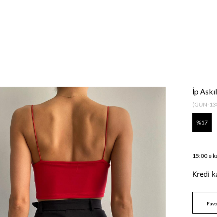
İp Askı
(GÜN-13
17
15:00 e k
Kredi k
Favo