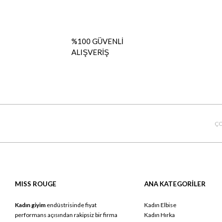
%100 GÜVENLİ
ALIŞVERİŞ
ÇO
MISS ROUGE
ANA KATEGORİLER
Kadın giyim
endüstrisinde fiyat
Kadın Elbise
performans açısından rakipsiz bir firma
Kadın Hırka