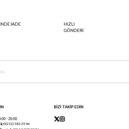
İNDE İADE
HIZLI
GÖNDERİ
OG
IN
BİZİ TAKİP EDİN
:00 - 20:00
k:
0(212) 583 29 46