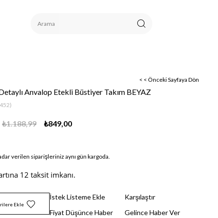
< < Önceki Sayfaya Dön
Detaylı Anvalop Etekli Büstiyer Takım BEYAZ
452)
₺1.188,99
₺849,00
adar verilen siparişleriniz aynı gün kargoda.
artına 12 taksit imkanı.
İstek Listeme Ekle
Karşılaştır
rilere Ekle
Fiyat Düşünce Haber
Gelince Haber Ver