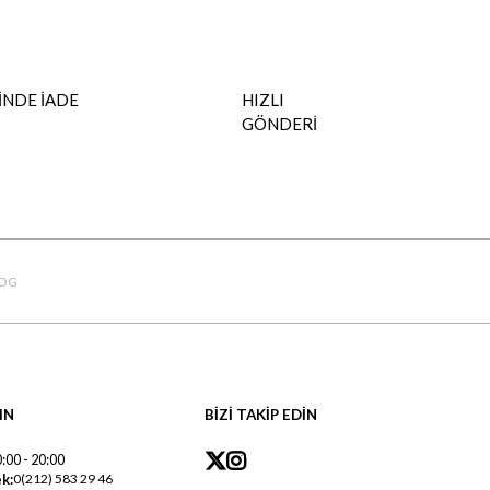
İNDE İADE
HIZLI
GÖNDERİ
OG
IN
BİZİ TAKİP EDİN
:00 - 20:00
k:
0(212) 583 29 46