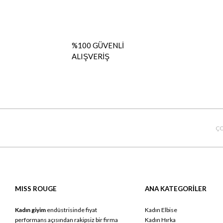
%100 GÜVENLİ
ALIŞVERİŞ
ÇO
MISS ROUGE
ANA KATEGORİLER
Kadın giyim
endüstrisinde fiyat
Kadın Elbise
performans açısından rakipsiz bir firma
Kadın Hırka