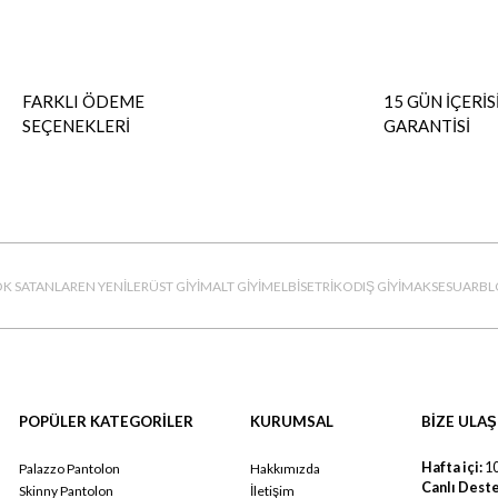
FARKLI ÖDEME
15 GÜN İÇERİS
SEÇENEKLERİ
GARANTİSİ
K SATANLAR
EN YENİLER
ÜST GİYİM
ALT GİYİM
ELBİSE
TRİKO
DIŞ GİYİM
AKSESUAR
BL
POPÜLER KATEGORİLER
KURUMSAL
BİZE ULAŞ
Hafta içi:
10
Palazzo Pantolon
Hakkımızda
Canlı Deste
Skinny Pantolon
İletişim