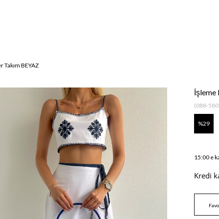
yer Takım BEYAZ
İşleme 
(088-580
29
15:00 e k
Kredi k
Favo