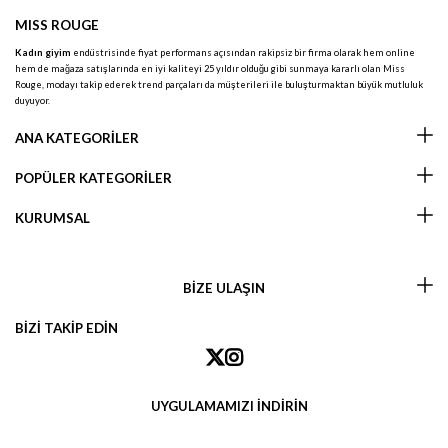
MISS ROUGE
Kadın giyim
endüstrisinde fiyat performans açısından rakipsiz bir firma olarak hem online
hem de mağaza satışlarında en iyi kaliteyi 25 yıldır olduğu gibi sunmaya kararlı olan Miss
Rouge, modayı takip ederek trend parçaları da müşterileri ile buluşturmaktan büyük mutluluk
duyuyor.
ANA KATEGORİLER
POPÜLER KATEGORİLER
KURUMSAL
BİZE ULAŞIN
BİZİ TAKİP EDİN
UYGULAMAMIZI İNDİRİN