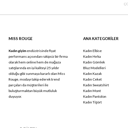
ÇO
MISS ROUGE
ANA KATEGORİLER
Kadın giyim
endüstrisinde fiyat
Kadın Elbise
performans açısından rakipsiz bir firma
Kadın Hırka
olarak hem online hem de mağaza
Kadın Gömlek
satışlarında en iyi kaliteyi 25 yıldır
Bluz Modelleri
olduğu gibi sunmaya kararlı olan Miss
Kadın Kazak
Rouge, modayı takip ederek trend
Kadın Ceket
parçaları da müşterileri ile
Kadın Sweatshirt
buluşturmaktan büyük mutluluk
Kadın Mont
duyuyor.
Kadın Pantolon
Kadın Tişört