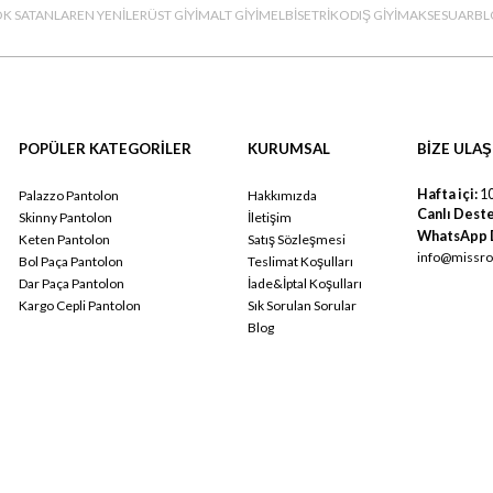
K SATANLAR
EN YENİLER
ÜST GİYİM
ALT GİYİM
ELBİSE
TRİKO
DIŞ GİYİM
AKSESUAR
BL
POPÜLER KATEGORİLER
KURUMSAL
BİZE ULAŞ
Hafta içi:
10
Palazzo Pantolon
Hakkımızda
Canlı Deste
Skinny Pantolon
İletişim
WhatsApp 
Keten Pantolon
Satış Sözleşmesi
info@missro
Bol Paça Pantolon
Teslimat Koşulları
Dar Paça Pantolon
İade&İptal Koşulları
Kargo Cepli Pantolon
Sık Sorulan Sorular
Blog