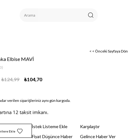
< < Önceki Sayfaya Dön
aka Elbise MAVİ
3)
₺124,99
₺104,70
adar verilen siparişleriniz aynı gün kargoda.
artına 12 taksit imkanı.
İstek Listeme Ekle
Karşılaştır
rilere Ekle
Fiyat Düşünce Haber
Gelince Haber Ver