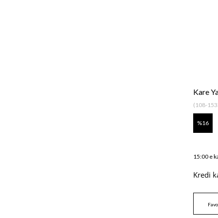
Kare Y
(108-153
16
15:00 e k
Kredi k
Favo