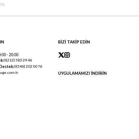
OG
IN
BİZİ TAKİP EDİN
:00 - 20:00
k:
0(212) 583 29 46
Destek:
0(546) 202 00 76
uge.com.tr
UYGULAMAMIZI İNDİRİN