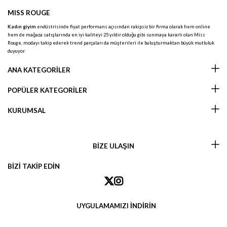
MISS ROUGE
Kadın giyim
endüstrisinde fiyat performans açısından rakipsiz bir firma olarak hem online
hem de mağaza satışlarında en iyi kaliteyi 25 yıldır olduğu gibi sunmaya kararlı olan Miss
Rouge, modayı takip ederek trend parçaları da müşterileri ile buluşturmaktan büyük mutluluk
duyuyor.
ANA KATEGORİLER
POPÜLER KATEGORİLER
KURUMSAL
BİZE ULAŞIN
BİZİ TAKİP EDİN
UYGULAMAMIZI İNDİRİN