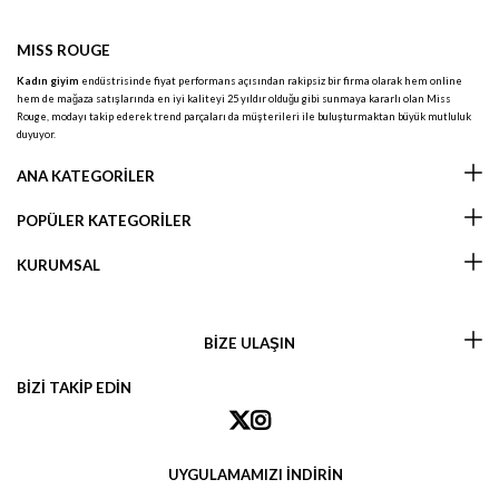
MISS ROUGE
Kadın giyim
endüstrisinde fiyat performans açısından rakipsiz bir firma olarak hem online
hem de mağaza satışlarında en iyi kaliteyi 25 yıldır olduğu gibi sunmaya kararlı olan Miss
Rouge, modayı takip ederek trend parçaları da müşterileri ile buluşturmaktan büyük mutluluk
duyuyor.
ANA KATEGORİLER
POPÜLER KATEGORİLER
KURUMSAL
BİZE ULAŞIN
BİZİ TAKİP EDİN
UYGULAMAMIZI İNDİRİN