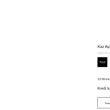
Kaz Ay
(108-911
16
15:00 e k
Kredi k
Favo