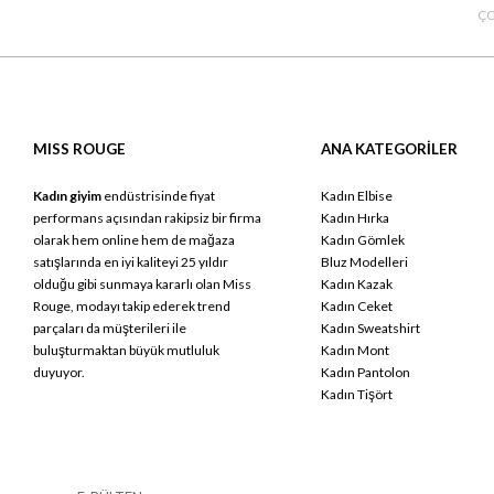
ÇO
MISS ROUGE
ANA KATEGORİLER
Kadın giyim
endüstrisinde fiyat
Kadın Elbise
performans açısından rakipsiz bir firma
Kadın Hırka
olarak hem online hem de mağaza
Kadın Gömlek
satışlarında en iyi kaliteyi 25 yıldır
Bluz Modelleri
olduğu gibi sunmaya kararlı olan Miss
Kadın Kazak
Rouge, modayı takip ederek trend
Kadın Ceket
parçaları da müşterileri ile
Kadın Sweatshirt
buluşturmaktan büyük mutluluk
Kadın Mont
duyuyor.
Kadın Pantolon
Kadın Tişört