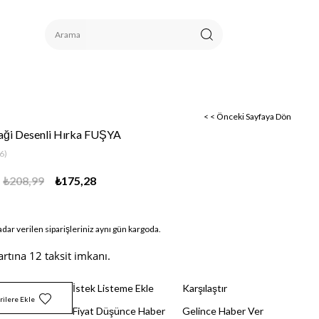
< < Önceki Sayfaya Dön
aği Desenli Hırka FUŞYA
6)
₺208,99
₺175,28
adar verilen siparişleriniz aynı gün kargoda.
artına 12 taksit imkanı.
İstek Listeme Ekle
Karşılaştır
rilere Ekle
Fiyat Düşünce Haber
Gelince Haber Ver