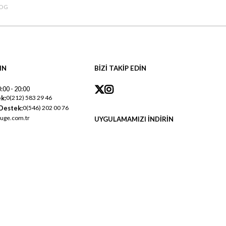
OG
IN
BİZİ TAKİP EDİN
:00 - 20:00
k:
0(212) 583 29 46
Destek:
0(546) 202 00 76
uge.com.tr
UYGULAMAMIZI İNDİRİN