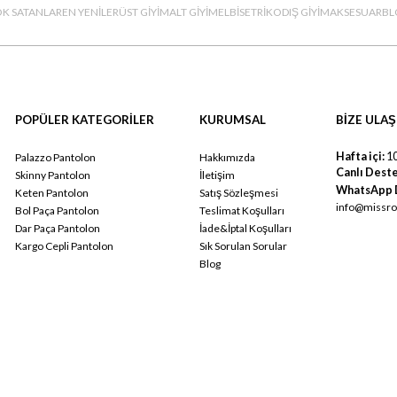
K SATANLAR
EN YENİLER
ÜST GİYİM
ALT GİYİM
ELBİSE
TRİKO
DIŞ GİYİM
AKSESUAR
BL
POPÜLER KATEGORİLER
KURUMSAL
BİZE ULAŞ
Hafta içi:
10
Palazzo Pantolon
Hakkımızda
Canlı Deste
Skinny Pantolon
İletişim
WhatsApp 
Keten Pantolon
Satış Sözleşmesi
info@missro
Bol Paça Pantolon
Teslimat Koşulları
Dar Paça Pantolon
İade&İptal Koşulları
Kargo Cepli Pantolon
Sık Sorulan Sorular
Blog