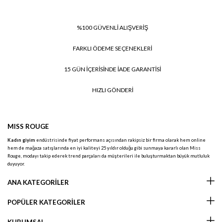
%100 GÜVENLİ ALIŞVERİŞ
FARKLI ÖDEME SEÇENEKLERİ
15 GÜN İÇERİSİNDE İADE GARANTİSİ
HIZLI GÖNDERİ
MISS ROUGE
Kadın giyim
endüstrisinde fiyat performans açısından rakipsiz bir firma olarak hem online
hem de mağaza satışlarında en iyi kaliteyi 25 yıldır olduğu gibi sunmaya kararlı olan Miss
Rouge, modayı takip ederek trend parçaları da müşterileri ile buluşturmaktan büyük mutluluk
duyuyor.
ANA KATEGORİLER
POPÜLER KATEGORİLER