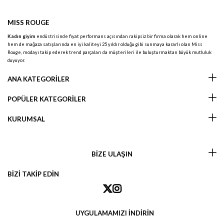
MISS ROUGE
Kadın giyim
endüstrisinde fiyat performans açısından rakipsiz bir firma olarak hem online
hem de mağaza satışlarında en iyi kaliteyi 25 yıldır olduğu gibi sunmaya kararlı olan Miss
Rouge, modayı takip ederek trend parçaları da müşterileri ile buluşturmaktan büyük mutluluk
duyuyor.
ANA KATEGORİLER
POPÜLER KATEGORİLER
KURUMSAL
BİZE ULAŞIN
BİZİ TAKİP EDİN
UYGULAMAMIZI İNDİRİN