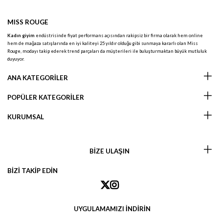
MISS ROUGE
Kadın giyim
endüstrisinde fiyat performans açısından rakipsiz bir firma olarak hem online
hem de mağaza satışlarında en iyi kaliteyi 25 yıldır olduğu gibi sunmaya kararlı olan Miss
Rouge, modayı takip ederek trend parçaları da müşterileri ile buluşturmaktan büyük mutluluk
duyuyor.
ANA KATEGORİLER
POPÜLER KATEGORİLER
KURUMSAL
BİZE ULAŞIN
BİZİ TAKİP EDİN
UYGULAMAMIZI İNDİRİN