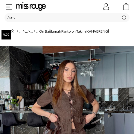
Ön Bağlamalı Pantolon Takım KAHVERENGİ
29