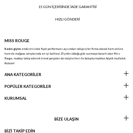
15 GÜN İÇERİSİNDE İADE GARANTİSİ
HIZLI GÖNDERİ
MISS ROUGE
Kadın giyim
endüstrisinde fiyat performans açısından rakipsiz bir firma olarak hem online
hem de mağaza satışlarında en iyi kaliteyi 25 yıldır olduğu gibi sunmaya kararlı olan Miss
Rouge, modayı takip ederek trend parçaları da müşterileri ile buluşturmaktan büyük mutluluk
duyuyor.
ANA KATEGORİLER
POPÜLER KATEGORİLER
KURUMSAL
BİZE ULAŞIN
BİZİ TAKİP EDİN