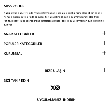
MISS ROUGE
Kadın giyim
endüstrisinde fiyat performans açısından rakipsiz bir firma olarak hem online
hem de mağaza satışlarında en iyi kaliteyi 25 yıldır olduğu gibi sunmaya kararlı olan Miss
Rouge, modayı takip ederek trend parçaları da müşterileri ile buluşturmaktan büyük mutluluk
duyuyor.
ANA KATEGORİLER
POPÜLER KATEGORİLER
KURUMSAL
BİZE ULAŞIN
BİZİ TAKİP EDİN
UYGULAMAMIZI İNDİRİN