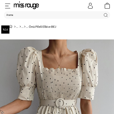
Önü Pileli Elbise BEJ
16