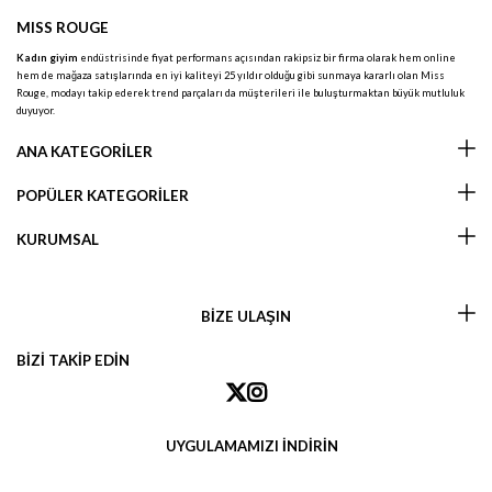
MISS ROUGE
Kadın giyim
endüstrisinde fiyat performans açısından rakipsiz bir firma olarak hem online
hem de mağaza satışlarında en iyi kaliteyi 25 yıldır olduğu gibi sunmaya kararlı olan Miss
Rouge, modayı takip ederek trend parçaları da müşterileri ile buluşturmaktan büyük mutluluk
duyuyor.
ANA KATEGORİLER
POPÜLER KATEGORİLER
KURUMSAL
BİZE ULAŞIN
BİZİ TAKİP EDİN
UYGULAMAMIZI İNDİRİN