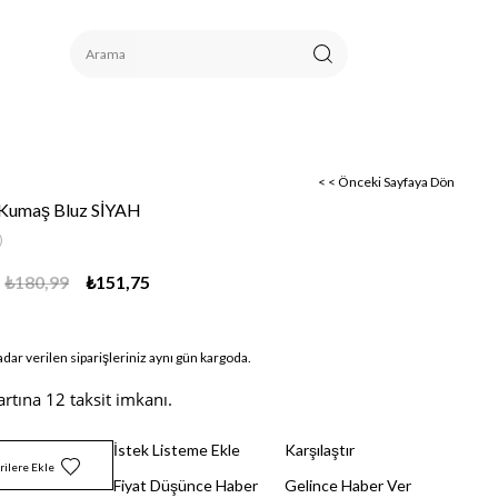
< < Önceki Sayfaya Dön
 Kumaş Bluz SİYAH
)
₺180,99
₺151,75
adar verilen siparişleriniz aynı gün kargoda.
artına 12 taksit imkanı.
İstek Listeme Ekle
Karşılaştır
rilere Ekle
Fiyat Düşünce Haber
Gelince Haber Ver