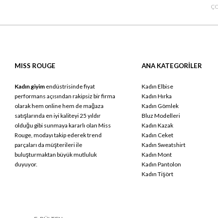
ÇO
MISS ROUGE
ANA KATEGORİLER
Kadın giyim
endüstrisinde fiyat
Kadın Elbise
performans açısından rakipsiz bir firma
Kadın Hırka
olarak hem online hem de mağaza
Kadın Gömlek
satışlarında en iyi kaliteyi 25 yıldır
Bluz Modelleri
olduğu gibi sunmaya kararlı olan Miss
Kadın Kazak
Rouge, modayı takip ederek trend
Kadın Ceket
parçaları da müşterileri ile
Kadın Sweatshirt
buluşturmaktan büyük mutluluk
Kadın Mont
duyuyor.
Kadın Pantolon
Kadın Tişört