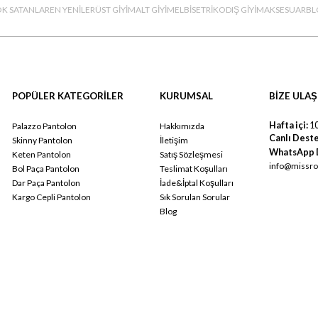
K SATANLAR
EN YENİLER
ÜST GİYİM
ALT GİYİM
ELBİSE
TRİKO
DIŞ GİYİM
AKSESUAR
BL
POPÜLER KATEGORİLER
KURUMSAL
BİZE ULAŞ
Hafta içi:
10
Palazzo Pantolon
Hakkımızda
Canlı Deste
Skinny Pantolon
İletişim
WhatsApp 
Keten Pantolon
Satış Sözleşmesi
info@missro
Bol Paça Pantolon
Teslimat Koşulları
Dar Paça Pantolon
İade&İptal Koşulları
Kargo Cepli Pantolon
Sık Sorulan Sorular
Blog