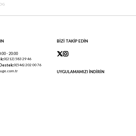
OG
IN
BİZİ TAKİP EDİN
:00 - 20:00
k:
0(212) 583 29 46
Destek:
0(546) 202 00 76
uge.com.tr
UYGULAMAMIZI İNDİRİN