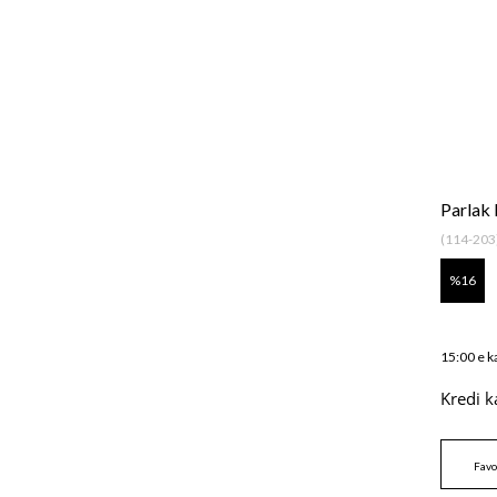
Parlak
(114-203
16
15:00 e k
Kredi k
Favo