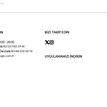
OG
IN
BİZİ TAKİP EDİN
:00 - 20:00
k:
0(212) 583 29 46
Destek:
0(546) 202 00 76
uge.com.tr
UYGULAMAMIZI İNDİRİN