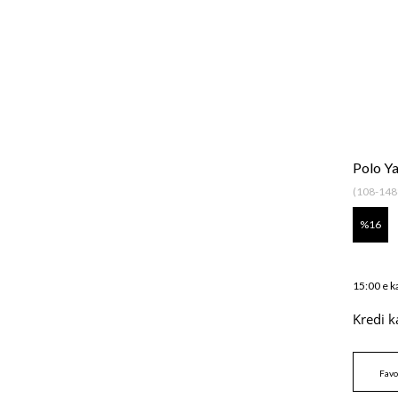
Polo Y
(108-148
16
15:00 e k
Kredi k
Favo