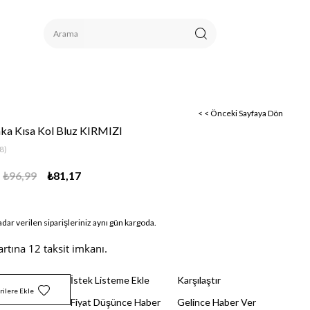
< < Önceki Sayfaya Dön
aka Kısa Kol Bluz KIRMIZI
8)
₺96,99
₺81,17
adar verilen siparişleriniz aynı gün kargoda.
artına 12 taksit imkanı.
İstek Listeme Ekle
Karşılaştır
rilere Ekle
Fiyat Düşünce Haber
Gelince Haber Ver