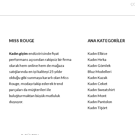
ÇO
MISS ROUGE
ANA KATEGORİLER
Kadın giyim
endüstrisinde fiyat
Kadın Elbise
performans açısından rakipsiz bir firma
Kadın Hırka
olarak hem online hem de mağaza
Kadın Gömlek
satışlarında en iyi kaliteyi 25 yıldır
Bluz Modelleri
olduğu gibi sunmaya kararlı olan Miss
Kadın Kazak
Rouge, modayı takip ederek trend
Kadın Ceket
parçaları da müşterileri ile
Kadın Sweatshirt
buluşturmaktan büyük mutluluk
Kadın Mont
duyuyor.
Kadın Pantolon
Kadın Tişört