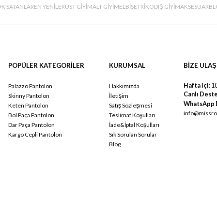
K SATANLAR
EN YENİLER
ÜST GİYİM
ALT GİYİM
ELBİSE
TRİKO
DIŞ GİYİM
AKSESUAR
BL
POPÜLER KATEGORİLER
KURUMSAL
BİZE ULAŞ
Hafta içi:
10
Palazzo Pantolon
Hakkımızda
Canlı Deste
Skinny Pantolon
İletişim
WhatsApp 
Keten Pantolon
Satış Sözleşmesi
info@missro
Bol Paça Pantolon
Teslimat Koşulları
Dar Paça Pantolon
İade&İptal Koşulları
Kargo Cepli Pantolon
Sık Sorulan Sorular
Blog