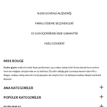
%100 GÜVENLİ ALIŞVERİŞ
FARKLI ÖDEME SEÇENEKLERİ
15 GÜN İÇERİSİNDE İADE GARANTİSİ
HIZLI GÖNDERİ
MISS ROUGE
Kadın giyim
endüstrisinde fiyat performans açısından rakipsiz bir firma olarak hem online
hem de mağaza satışlarında en iyi kaliteyi 25 yıldır olduğu gibi sunmaya kararlı olan Miss
Rouge, modayı takip ederek trend parçaları da müşterileri ile buluşturmaktan büyük mutluluk
duyuyor.
ANA KATEGORİLER
POPÜLER KATEGORİLER