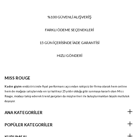
%100 GÜVENLİ ALIŞVERİŞ
FARKLI ÖDEME SEÇENEKLERİ
15 GÜN İÇERİSİNDE İADE GARANTİSİ
HIZLI GÖNDERİ
MISS ROUGE
Kadın giyim
endüstrisinde fiyat performans açısından rakipsiz bir firma olarak hem online
hem de mağaza satışlarında en iyi kaliteyi 25 yıldır olduğu gibi sunmaya kararlı olan Miss
Rouge, modayı takip ederek trend parçaları da müşterileri ile buluşturmaktan büyük mutluluk
duyuyor.
ANA KATEGORİLER
POPÜLER KATEGORİLER