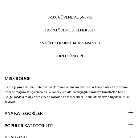
%100 GÜVENLİ ALIŞVERİŞ
FARKLI ÖDEME SEÇENEKLERİ
15 GÜN İÇERİSİNDE İADE GARANTİSİ
HIZLI GÖNDERİ
MISS ROUGE
Kadın giyim
endüstrisinde fiyat performans açısından rakipsiz bir firma olarak hem online
hem de mağaza satışlarında en iyi kaliteyi 25 yıldır olduğu gibi sunmaya kararlı olan Miss
Rouge, modayı takip ederek trend parçaları da müşterileri ile buluşturmaktan büyük mutluluk
duyuyor.
ANA KATEGORİLER
POPÜLER KATEGORİLER