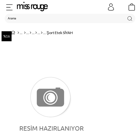
Şort Etek SİYAH
16