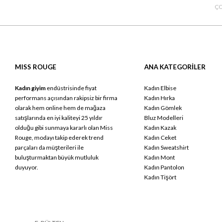
ÇO
MISS ROUGE
ANA KATEGORİLER
Kadın giyim
endüstrisinde fiyat
Kadın Elbise
performans açısından rakipsiz bir firma
Kadın Hırka
olarak hem online hem de mağaza
Kadın Gömlek
satışlarında en iyi kaliteyi 25 yıldır
Bluz Modelleri
olduğu gibi sunmaya kararlı olan Miss
Kadın Kazak
Rouge, modayı takip ederek trend
Kadın Ceket
parçaları da müşterileri ile
Kadın Sweatshirt
buluşturmaktan büyük mutluluk
Kadın Mont
duyuyor.
Kadın Pantolon
Kadın Tişört