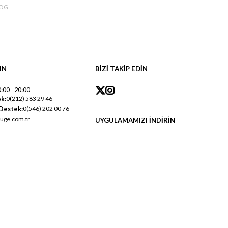
OG
IN
BİZİ TAKİP EDİN
:00 - 20:00
k:
0(212) 583 29 46
Destek:
0(546) 202 00 76
uge.com.tr
UYGULAMAMIZI İNDİRİN