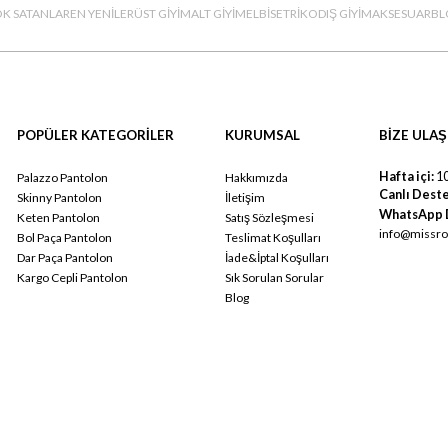
K SATANLAR
EN YENİLER
ÜST GİYİM
ALT GİYİM
ELBİSE
TRİKO
DIŞ GİYİM
AKSESUAR
BL
POPÜLER KATEGORİLER
KURUMSAL
BİZE ULAŞ
Hafta içi:
10
Palazzo Pantolon
Hakkımızda
Canlı Deste
Skinny Pantolon
İletişim
WhatsApp 
Keten Pantolon
Satış Sözleşmesi
info@missro
Bol Paça Pantolon
Teslimat Koşulları
Dar Paça Pantolon
İade&İptal Koşulları
Kargo Cepli Pantolon
Sık Sorulan Sorular
Blog