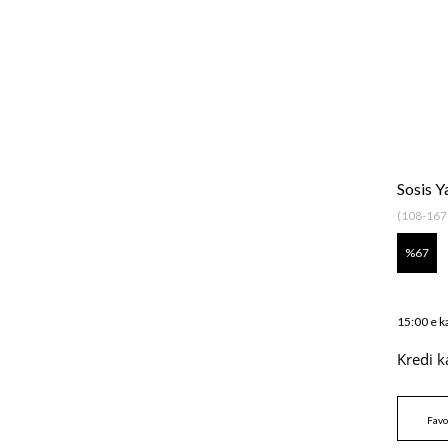
Sosis 
(108-167
67
15:00 e k
Kredi k
Favo