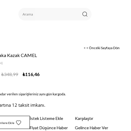
< < Önceki Sayfaya Dön
Yaka Kazak CAMEL
4)
₺348,99
₺116,46
adar verilen siparişleriniz aynı gün kargoda.
artına 12 taksit imkanı.
İstek Listeme Ekle
Karşılaştır
rilere Ekle
Fiyat Düşünce Haber
Gelince Haber Ver