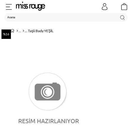
Taşli Bady YEŞİL
16