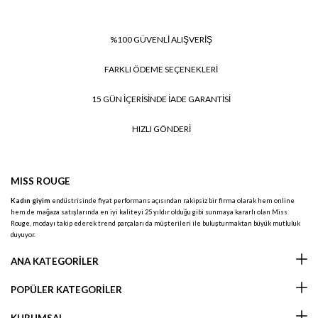
%100 GÜVENLİ ALIŞVERİŞ
FARKLI ÖDEME SEÇENEKLERİ
15 GÜN İÇERİSİNDE İADE GARANTİSİ
HIZLI GÖNDERİ
MISS ROUGE
Kadın giyim
endüstrisinde fiyat performans açısından rakipsiz bir firma olarak hem online
hem de mağaza satışlarında en iyi kaliteyi 25 yıldır olduğu gibi sunmaya kararlı olan Miss
Rouge, modayı takip ederek trend parçaları da müşterileri ile buluşturmaktan büyük mutluluk
duyuyor.
ANA KATEGORİLER
POPÜLER KATEGORİLER