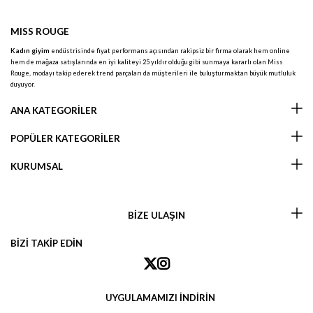
MISS ROUGE
Kadın giyim
endüstrisinde fiyat performans açısından rakipsiz bir firma olarak hem online
hem de mağaza satışlarında en iyi kaliteyi 25 yıldır olduğu gibi sunmaya kararlı olan Miss
Rouge, modayı takip ederek trend parçaları da müşterileri ile buluşturmaktan büyük mutluluk
duyuyor.
ANA KATEGORİLER
POPÜLER KATEGORİLER
KURUMSAL
BİZE ULAŞIN
BİZİ TAKİP EDİN
UYGULAMAMIZI İNDİRİN